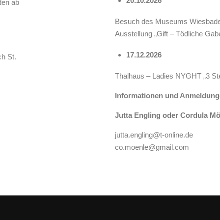
20.10.2026
den ab
Besuch des Museums Wiesbade
Ausstellung „Gift – Tödliche Gab
17.12.2026
h St.
Thalhaus – Ladies NYGHT „3 Ste
Informationen und Anmeldung
Jutta Engling oder Cordula M
jutta.engling@t-online.de
co.moenle@gmail.com