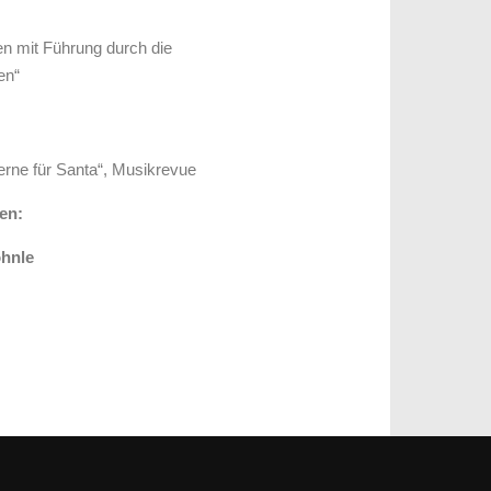
n mit Führung durch
die
en“
rne für Santa“, Musikrevue
en:
öhnle