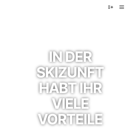
DURCH EINE
MITGLIEDSCHAFT
IN DER
SKIZUNFT
HABT IHR
VIELE
VORTEILE